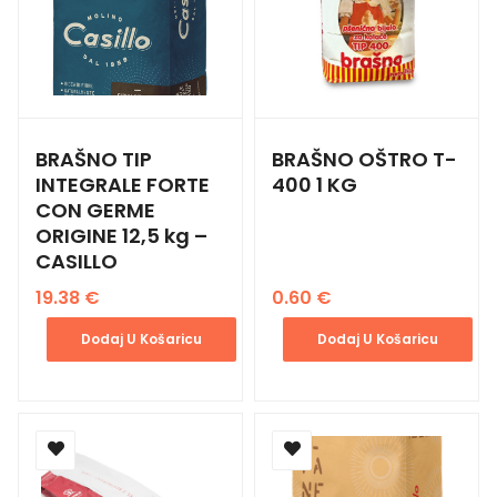
BRAŠNO TIP
BRAŠNO OŠTRO T-
INTEGRALE FORTE
400 1 KG
CON GERME
ORIGINE 12,5 kg –
CASILLO
19.38
€
0.60
€
Dodaj U Košaricu
Dodaj U Košaricu