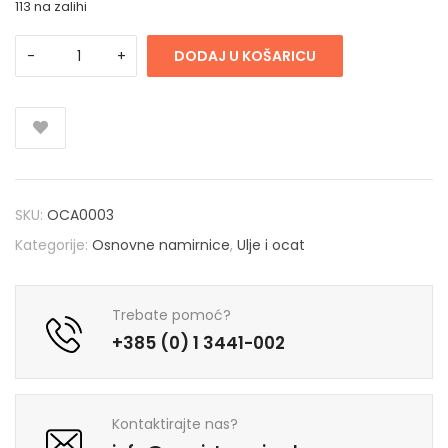
113 na zalihi
DODAJ U KOŠARICU
SKU:
OCA0003
Kategorije:
Osnovne namirnice
,
Ulje i ocat
Trebate pomoć?
+385 (0) 1 3441-002
Kontaktirajte nas?