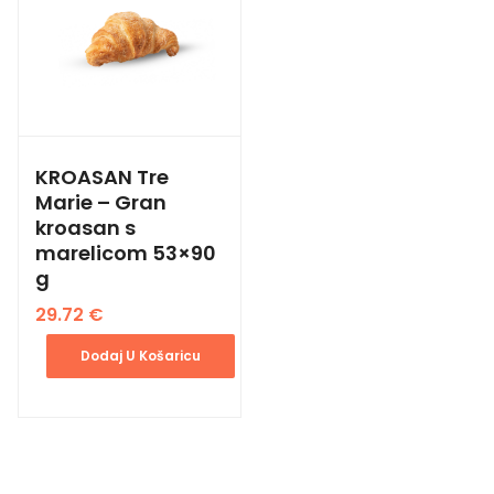
KROASAN Tre
Marie – Gran
kroasan s
marelicom 53×90
g
29.72
€
Dodaj U Košaricu