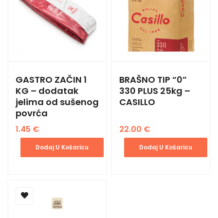
GASTRO ZAČIN 1
BRAŠNO TIP “0”
KG – dodatak
330 PLUS 25kg –
jelima od sušenog
CASILLO
povrća
1.45
€
22.00
€
Dodaj U Košaricu
Dodaj U Košaricu