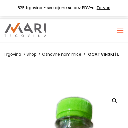
+385 (0) 1 3441-053
info@mari-trgovina.hr
B2B trgovina - sve cijene su bez PDV-a.
Zatvori
Lista želja
Trgovina
Shop
Osnovne namirnice
OCAT VINSKI 1 L