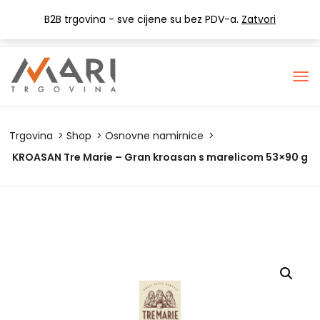
+385 (0) 1 3441-053
info@mari-trgovina.hr
B2B trgovina - sve cijene su bez PDV-a.
Zatvori
Lista želja
Trgovina
Shop
Osnovne namirnice
KROASAN Tre Marie – Gran kroasan s marelicom 53×90 g