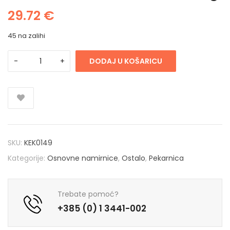
29.72
€
45 na zalihi
DODAJ U KOŠARICU
SKU:
KEK0149
Kategorije:
Osnovne namirnice
,
Ostalo
,
Pekarnica
Trebate pomoć?
+385 (0) 1 3441-002