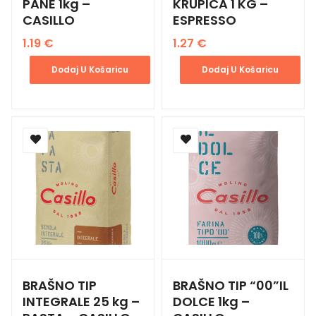
PANE 1kg –
KRUPICA 1 KG –
CASILLO
ESPRESSO
1.19
€
1.27
€
Dodaj U Košaricu
Dodaj U Košaricu
BRAŠNO TIP
BRAŠNO TIP “00”IL
INTEGRALE 25 kg –
DOLCE 1kg –