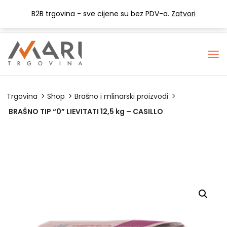
+385 (0) 1 3441-053
info@mari-trgovina.hr
B2B trgovina - sve cijene su bez PDV-a.
Zatvori
Lista želja
Trgovina
Shop
Brašno i mlinarski proizvodi
BRAŠNO TIP “0” LIEVITATI 12,5 kg – CASILLO