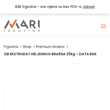
+385 (0) 1 3441-053
info@mari-trgovina.hr
B2B trgovina - sve cijene su bez PDV-a.
Zatvori
Lista želja
Trgovina
Shop
Premium brašno
DB EKSTRUDAT HELJDINOG BRAŠNA 25kg – DATA BAK