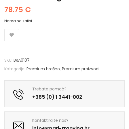
78.75
€
Nema na zalihi
SKU:
BRA0107
Kategorije:
Premium brašno
,
Premium proizvodi
Trebate pomoć?
+385 (0) 1 3441-002
Kontaktirajte nas?
info@mari-trgovina.hr