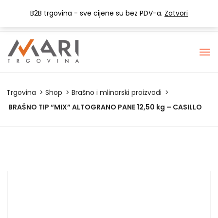
+385 (0) 1 3441-053
info@mari-trgovina.hr
B2B trgovina - sve cijene su bez PDV-a.
Zatvori
Lista želja
Trgovina
Shop
Brašno i mlinarski proizvodi
BRAŠNO TIP “MIX” ALTOGRANO PANE 12,50 kg – CASILLO