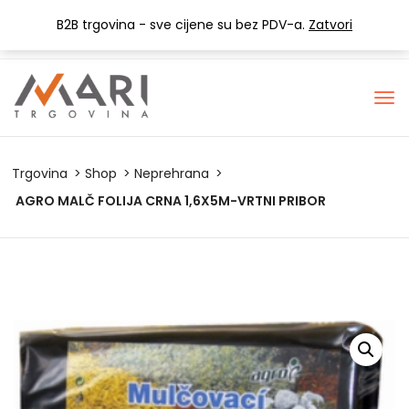
+385 (0) 1 3441-053
info@mari-trgovina.hr
B2B trgovina - sve cijene su bez PDV-a.
Zatvori
Lista želja
Trgovina
Shop
Neprehrana
AGRO MALČ FOLIJA CRNA 1,6X5M-VRTNI PRIBOR