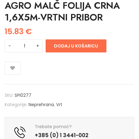
AGRO MALČ FOLIJA CRNA
1,6X5M-VRTNI PRIBOR
15.83
€
DODAJ U KOŠARICU
SKU:
SPI0277
Kategorije:
Neprehrana
,
Vrt
Trebate pomoć?
+385 (0) 1 3441-002