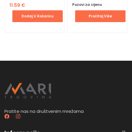
11.59
€
Pozovi za cijenu
Dodaj U Košaricu
Pročitaj Više
Pratite nas na društvenim mrežama