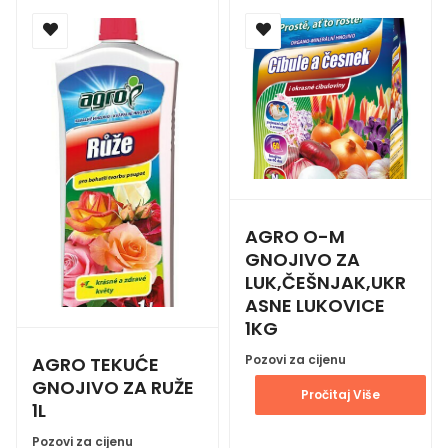
AGRO O-M
GNOJIVO ZA
LUK,ČEŠNJAK,UKR
ASNE LUKOVICE
1KG
Pozovi za cijenu
AGRO TEKUĆE
GNOJIVO ZA RUŽE
Pročitaj Više
1L
Pozovi za cijenu