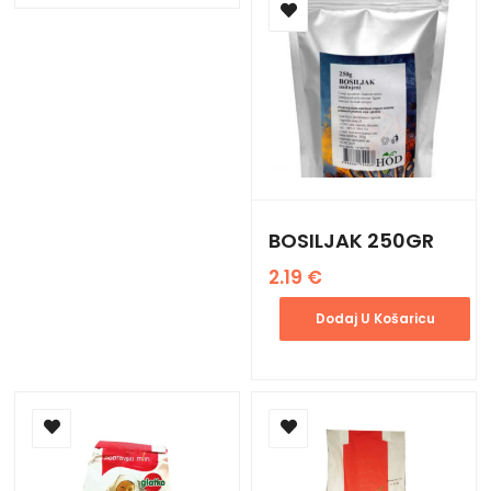
BOSILJAK 250GR
2.19
€
Dodaj U Košaricu