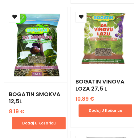
BOGATIN VINOVA
LOZA 27,5 L
BOGATIN SMOKVA
10.89
€
12,5L
8.19
€
Dodaj U Košaricu
Dodaj U Košaricu