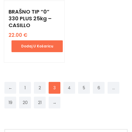
BRAŠNO TIP “0”
330 PLUS 25kg –
CASILLO
22.00
€
Dodaj U Košaricu
←
1
2
3
4
5
6
…
19
20
21
→