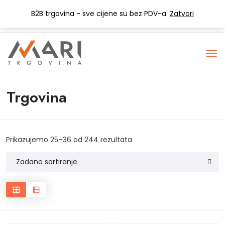
+385 (0) 1 3441-053
info@mari-trgovina.hr
B2B trgovina - sve cijene su bez PDV-a.
Zatvori
Lista želja
Trgovina
Prikazujemo 25–36 od 244 rezultata