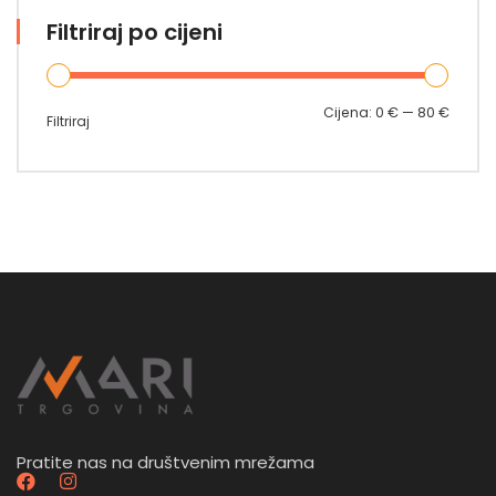
Filtriraj po cijeni
Min
Maks
Cijena:
0 €
—
80 €
Filtriraj
cijena
cijena
Pratite nas na društvenim mrežama