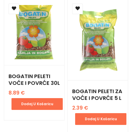
BOGATIN PELETI
VOĆE I POVRĆE 30L
BOGATIN PELETI ZA
8.89
€
VOĆE I POVRĆE 5 L
Dodaj U Košaricu
2.39
€
Dodaj U Košaricu