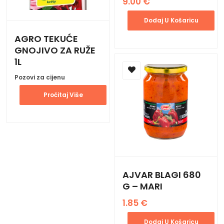
9.00
€
Dodaj U Košaricu
AGRO TEKUĆE
GNOJIVO ZA RUŽE
1L
Pozovi za cijenu
Pročitaj Više
AJVAR BLAGI 680
G – MARI
1.85
€
Dodaj U Košaricu