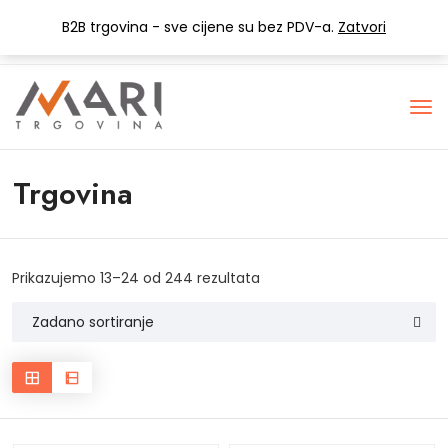
+385 (0) 1 3441-053
info@mari-trgovina.hr
B2B trgovina - sve cijene su bez PDV-a.
Zatvori
Lista želja
Trgovina
Prikazujemo 13–24 od 244 rezultata