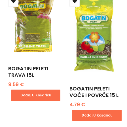
BOGATIN PELETI
TRAVA 15L
9.59
€
BOGATIN PELETI
VOĆE I POVRĆE 15 L
Dodaj U Košaricu
4.79
€
Dodaj U Košaricu