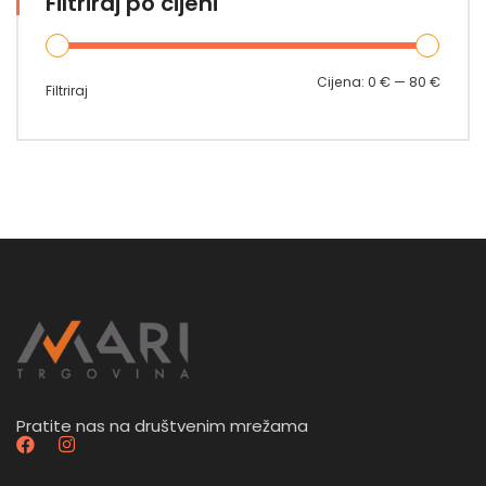
Filtriraj po cijeni
Min
Maks
Cijena:
0 €
—
80 €
Filtriraj
cijena
cijena
Pratite nas na društvenim mrežama