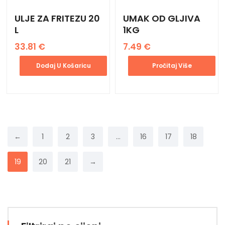
ULJE ZA FRITEZU 20
UMAK OD GLJIVA
L
1KG
33.81
€
7.49
€
Dodaj U Košaricu
Pročitaj Više
←
1
2
3
…
16
17
18
19
20
21
→