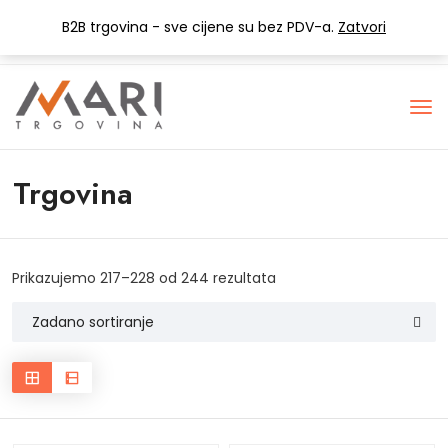
+385 (0) 1 3441-053
info@mari-trgovina.hr
B2B trgovina - sve cijene su bez PDV-a.
Zatvori
Lista želja
Trgovina
Prikazujemo 217–228 od 244 rezultata