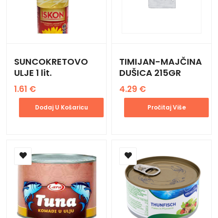
SUNCOKRETOVO
TIMIJAN-MAJČINA
ULJE 1 lit.
DUŠICA 215GR
1.61
€
4.29
€
Dodaj U Košaricu
Pročitaj Više