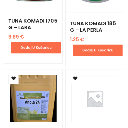
TUNA KOMADI 1705
TUNA KOMADI 185
G – LARA
G – LA PERLA
9.89
€
1.25
€
Dodaj U Košaricu
Dodaj U Košaricu