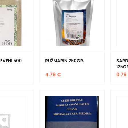
EVENI 500
RUŽMARIN 250GR.
SARD
125G
4.79
€
0.79