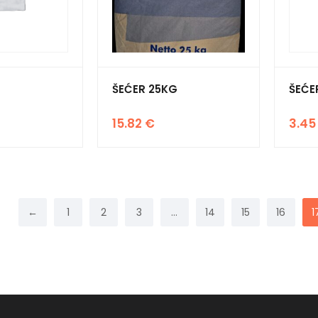
ŠEĆER 25KG
ŠEĆE
15.82
€
3.4
←
1
2
3
…
14
15
16
1