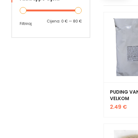
Min
Maks
Cijena:
0 €
—
80 €
Filtriraj
cijena
cijena
PUDING VANI
VELKOM
2.49
€