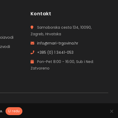
Kontakt
Samoborska cesta 134, 10090,
Zagreb, Hrvatska
roizvodi
info@mari-trgovina.hr
izvodi
+385 (0) 1 3441-053
Pon-Pet 8:00 - 16:00, Sub i Ned:
Zatvoreno
a.
U redu