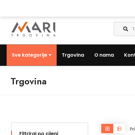
Nazovite nas:
+385 (0) 1 3441-053
Pošaljite nam email:
Sve kategorije
Trgovina
O nama
Kon
Trgovina
Pr
Filtriraj po cijeni