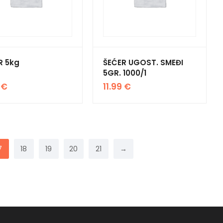
R 5kg
ŠEĆER UGOST. SMEĐI
5GR. 1000/1
5
€
11.99
€
7
18
19
20
21
→