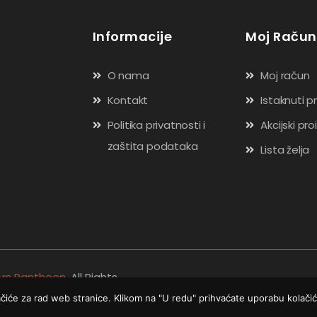
Informacije
Moj Račun
O nama
Moj račun
Kontakt
Istaknuti p
Politika privatnosti i
Akcijski pro
zaštita podataka
Lista želja
Ars Pantheon
. All Rights
ačiće za rad web stranice. Klikom na "U redu" prihvaćate uporabu kolačić