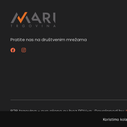
Pratite nas na društvenim mrežama
B2B trgovina - sve cijene su bez PDV-a. Developed by
Reserved.
Koristimo kol