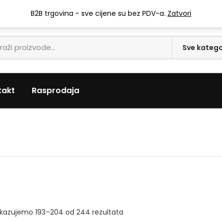
info@mari-trgovina.hr
B2B trgovina - sve cijene su bez PDV-a.
Zatvori
takt
Rasprodaja
ikazujemo 193–204 od 244 rezultata