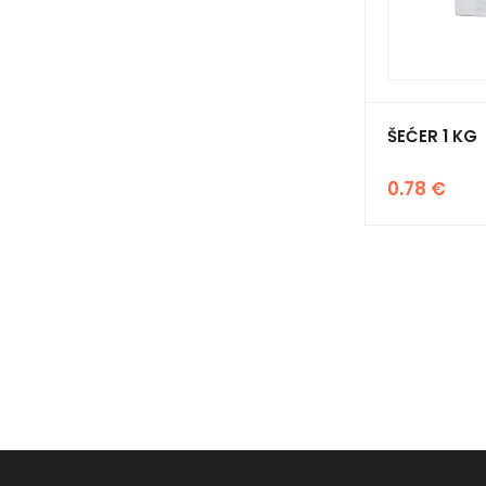
ŠEĆER 1 KG
0.78
€