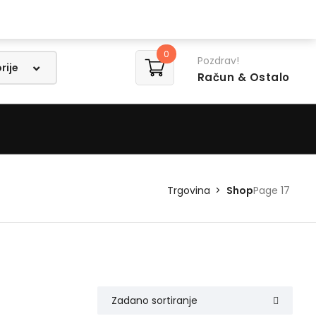
Lista želja
0
Pozdrav!
Račun
& Ostalo
Trgovina
Shop
Page 17