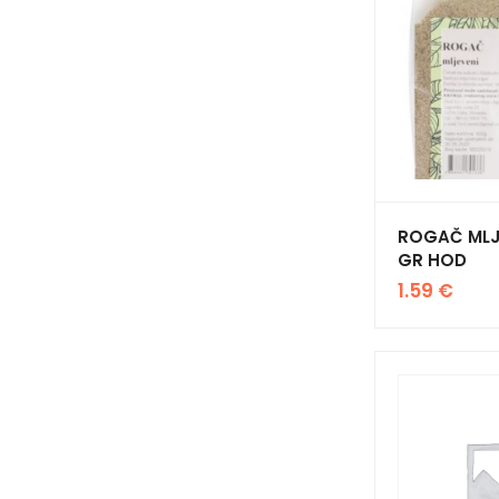
ROGAČ MLJ
GR HOD
1.59
€