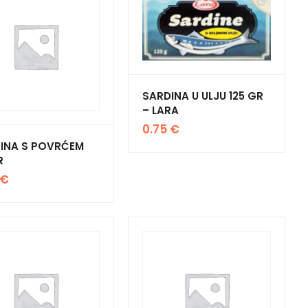
SARDINA U ULJU 125 GR
– LARA
0.75
€
INA S POVRĆEM
R
€