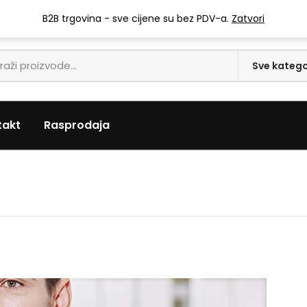
info@mari-trgovina.hr
B2B trgovina - sve cijene su bez PDV-a.
Zatvori
takt
Rasprodaja