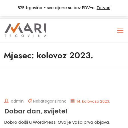
+385 (0) 1 3441-053
info@mari-trgovina.hr
B2B trgovina - sve cijene su bez PDV-a.
Zatvori
Lista želja
Mjesec:
kolovoz 2023.
admin
Nekategorizirano
14. kolovoza 2023.
Dobar dan, svijete!
Dobro došli u WordPress. Ovo je vaša prva objava.