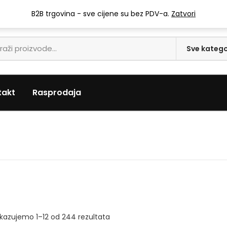
info@mari-trgovina.hr
B2B trgovina - sve cijene su bez PDV-a.
Zatvori
takt
Rasprodaja
ikazujemo 1–12 od 244 rezultata