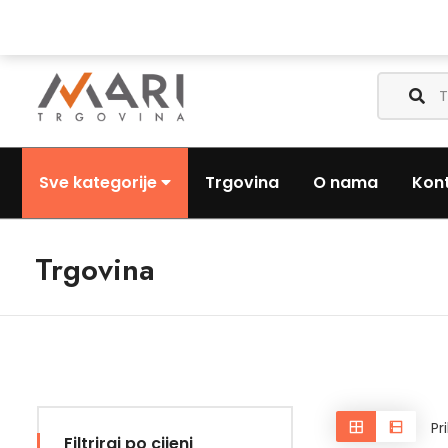
Nazovite nas:
+385 (0) 1 3441-053
Pošaljite nam email:
Sve kategorije
Trgovina
O nama
Kon
Trgovina
Pr
Filtriraj po cijeni