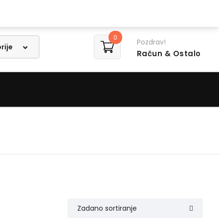
Lista želja
0
Pozdrav!
Račun
& Ostalo