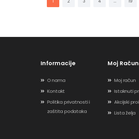
1
2
3
4
…
19
Informacije
Moj Račun
O nama
Moj račun
Kontakt
Istaknuti p
Politika privatnosti i
Akcijski pro
zaštita podataka
Lista želja