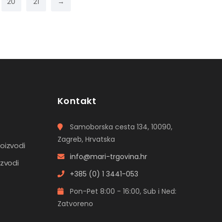
20
21
→
Kontakt
Samoborska cesta 134, 10090,
Zagreb, Hrvatska
roizvodi
info@mari-trgovina.hr
izvodi
+385 (0) 1 3441-053
Pon-Pet 8:00 - 16:00, Sub i Ned:
Zatvoreno