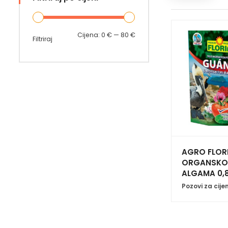
Min
Maks
Cijena:
0 €
—
80 €
Filtriraj
cijena
cijena
AGRO FLOR
ORGANSKO 
ALGAMA 0,
Pozovi za cije