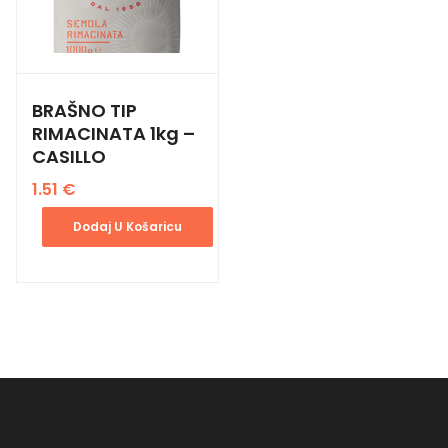
BRAŠNO TIP
RIMACINATA 1kg –
CASILLO
1.51
€
Dodaj U Košaricu