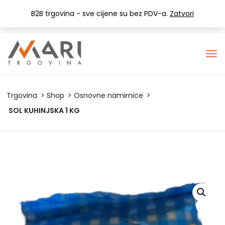
+385 (0) 1 3441-053
info@mari-trgovina.hr
B2B trgovina - sve cijene su bez PDV-a.
Zatvori
Lista želja
Trgovina
Shop
Osnovne namirnice
SOL KUHINJSKA 1 KG