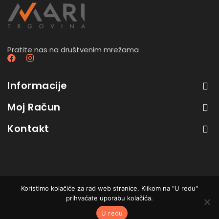
Pratite nas na društvenim mrežama
Informacije
Moj Račun
Kontakt
Koristimo kolačiće za rad web stranice. Klikom na "U redu"
B2B trgovina - sve cijene su bez PDV-a. Developed
prihvaćate uporabu kolačića.
by
Ars Pantheon
. All Rights Reserved.
U redu