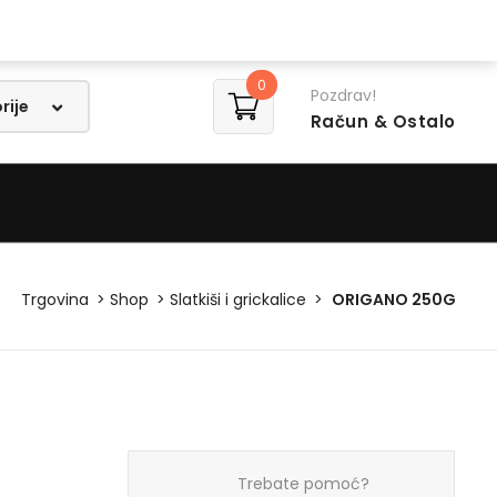
Lista želja
0
Pozdrav!
Račun
& Ostalo
Trgovina
Shop
Slatkiši i grickalice
ORIGANO 250G
Trebate pomoć?