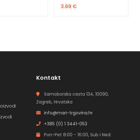
3.69
€
Kontakt
Samoborska cesta 134, 10090,
Zagreb, Hrvatska
roizvodi
info@mari-trgovina.hr
izvodi
+385 (0) 1 3441-053
Pon-Pet 8:00 - 16:00, Sub i Ned: