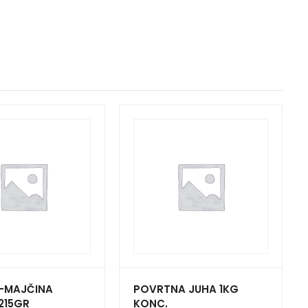
N-MAJČINA
POVRTNA JUHA 1KG
215GR
KONC.