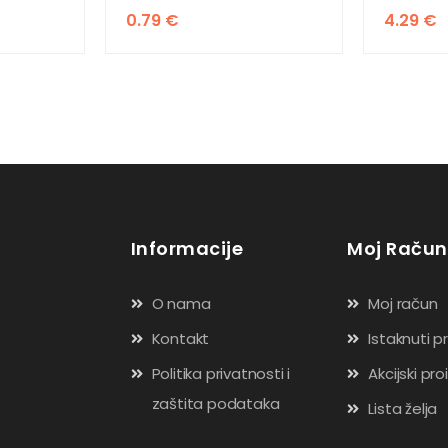
0.79
€
4.29
€
Informacije
Moj Račun
O nama
Moj račun
Kontakt
Istaknuti p
Politika privatnosti i
Akcijski pro
zaštita podataka
Lista želja