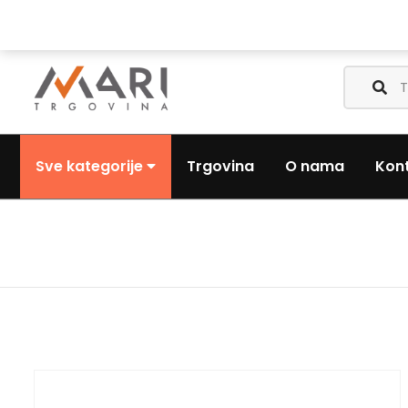
Nazovite nas:
+385 (0) 1 3441-053
Pošaljite nam email:
Sve kategorije
Trgovina
O nama
Kon