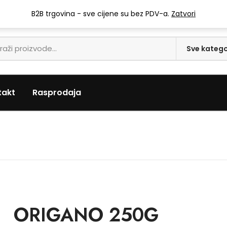
info@mari-trgovina.hr
B2B trgovina - sve cijene su bez PDV-a.
Zatvori
takt
Rasprodaja
ORIGANO 250G