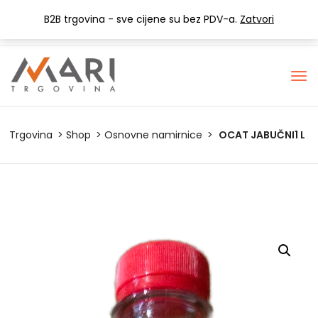
+385 (0) 1 3441-053
info@mari-trgovina.hr
B2B trgovina - sve cijene su bez PDV-a.
Zatvori
Lista želja
Trgovina
Shop
Osnovne namirnice
OCAT JABUČNI1 L