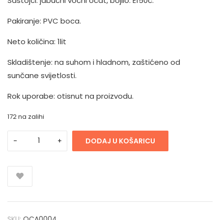
Sastojci: jabučni voćni ocat, bojilo: E150c.
Pakiranje: PVC boca.
Neto količina: 1lit
Skladištenje: na suhom i hladnom, zaštićeno od
sunčane svijetlosti.
Rok uporabe: otisnut na proizvodu.
172 na zalihi
DODAJ U KOŠARICU
SKU:
OCA0004