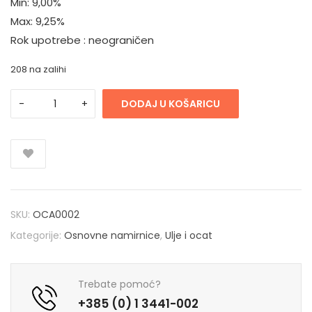
Min: 9,00%
Max: 9,25%
Rok upotrebe : neograničen
208 na zalihi
DODAJ U KOŠARICU
SKU:
OCA0002
Kategorije:
Osnovne namirnice
,
Ulje i ocat
Trebate pomoć?
+385 (0) 1 3441-002