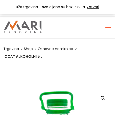
+385 (0) 1 3441-053
info@mari-trgovina.hr
B2B trgovina - sve cijene su bez PDV-a.
Zatvori
Lista želja
Trgovina
Shop
Osnovne namirnice
OCAT ALKOHOLNI 5 L