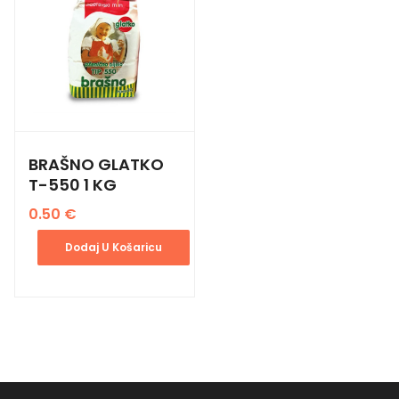
BRAŠNO GLATKO
T-550 1 KG
0.50
€
Dodaj U Košaricu