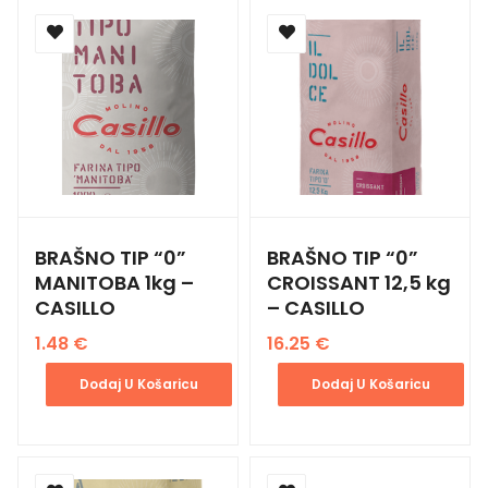
BRAŠNO TIP “0”
BRAŠNO TIP “0”
MANITOBA 1kg –
CROISSANT 12,5 kg
CASILLO
– CASILLO
1.48
€
16.25
€
Dodaj U Košaricu
Dodaj U Košaricu