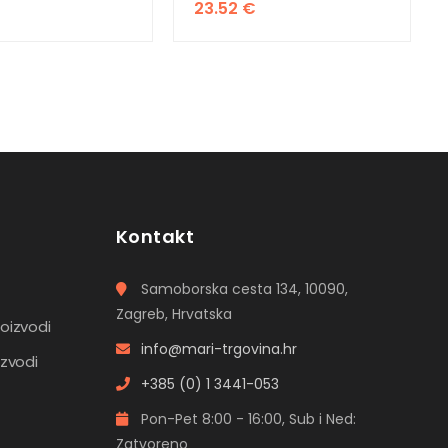
23.52
€
Kontakt
Samoborska cesta 134, 10090,
Zagreb, Hrvatska
roizvodi
info@mari-trgovina.hr
izvodi
+385 (0) 1 3441-053
Pon-Pet 8:00 - 16:00, Sub i Ned:
Zatvoreno