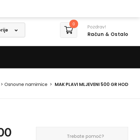
Lista želja
0
Pozdrav!
Račun
& Ostalo
Osnovne namirnice
MAK PLAVI MLJEVENI 500 GR HOD
00
Trebate pomoć?