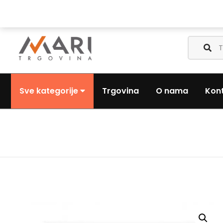
Nazovite nas:
+385 (0) 1 3441-053
Pošaljite nam email:
Sve kategorije
Trgovina
O nama
Kon