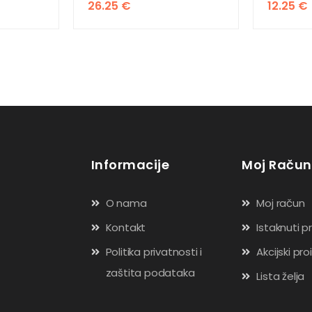
26.25
€
12.25
€
Informacije
Moj Račun
O nama
Moj račun
Kontakt
Istaknuti p
Politika privatnosti i
Akcijski pro
zaštita podataka
Lista želja