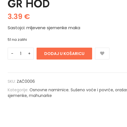
GR HOD
3.39
€
Sastojci: mljevene sjemenke maka
51 na zalihi
DODAJ U KOŠARICU
SKU:
ZAČ0006
Kategorije:
Osnovne namirnice
,
Sušeno voće i povrće, orašas
sjemenke, mahunarke