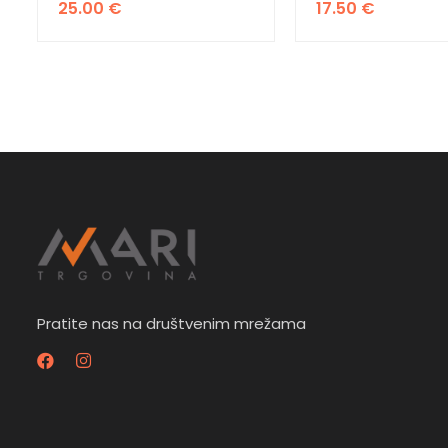
25.00
€
17.50
€
Pratite nas na društvenim mrežama