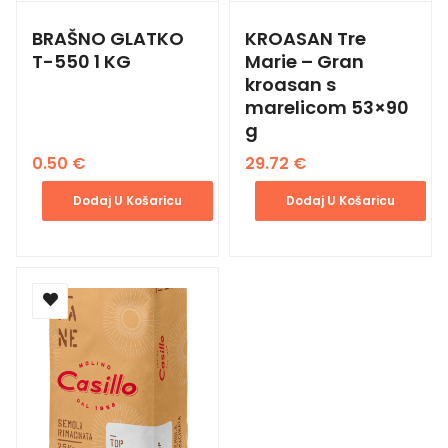
BRAŠNO GLATKO
KROASAN Tre
T-550 1 KG
Marie – Gran
kroasan s
marelicom 53×90
g
0.50
€
29.72
€
Dodaj U Košaricu
Dodaj U Košaricu