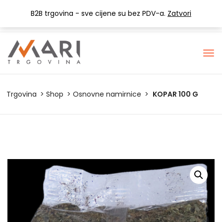
+385 (0) 1 3441-053
info@mari-trgovina.hr
B2B trgovina - sve cijene su bez PDV-a.
Zatvori
Lista želja
Trgovina
Shop
Osnovne namirnice
KOPAR 100 G