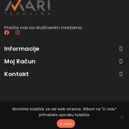
Pratite nas na društvenim mrežama
Informacije
Moj Račun
Kontakt
Koristimo kolačiće za rad web stranice. Klikom na "U redu"
B2B trgovina - sve cijene su bez PDV-a. Developed
prihvaćate uporabu kolačića.
by
Ars Pantheon
. All Rights Reserved.
U redu
Search
Cart
Lista želja
Račun