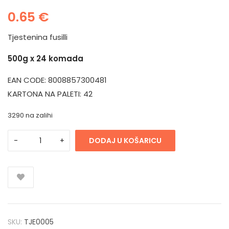
0.65
€
Tjestenina fusilli
500g x 24 komada
EAN CODE: 8008857300481
KARTONA NA PALETI: 42
3290 na zalihi
DODAJ U KOŠARICU
SKU:
TJE0005