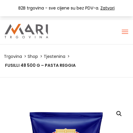
+385 (0) 1 3441-053
info@mari-trgovina.hr
B2B trgovina - sve cijene su bez PDV-a.
Zatvori
Lista želja
Trgovina
Shop
Tjestenina
FUSILLI 48 500 G – PASTA REGGIA