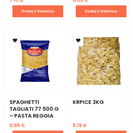
7.15
€
0.65
€
Dodaj U Košaricu
Dodaj U Košaricu
SPAGHETTI
KRPICE 3KG
TAGLIATI 77 500 G
– PASTA REGGIA
0.65
€
5.19
€