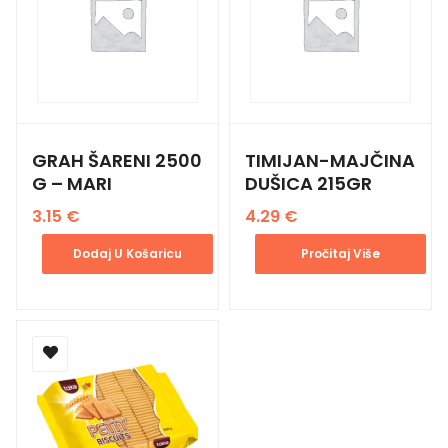
GRAH ŠARENI 2500
TIMIJAN-MAJČINA
G – MARI
DUŠICA 215GR
3.15
€
4.29
€
Dodaj U Košaricu
Pročitaj Više