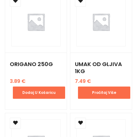
ORIGANO 250G
UMAK OD GLJIVA
1KG
3.89
€
7.49
€
Dodaj U Košaricu
Pročitaj Više