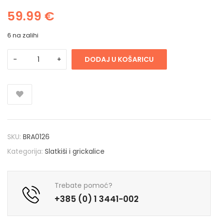
59.99
€
6 na zalihi
DODAJ U KOŠARICU
SKU:
BRA0126
Kategorija:
Slatkiši i grickalice
Trebate pomoć?
+385 (0) 1 3441-002