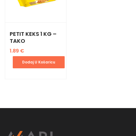
PETIT KEKS 1 KG –
TAKO
1.89
€
Dodaj U Košaricu