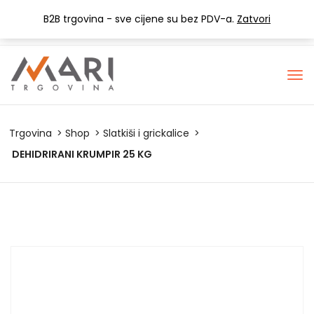
+385 (0) 1 3441-053
info@mari-trgovina.hr
B2B trgovina - sve cijene su bez PDV-a.
Zatvori
Lista želja
Trgovina
Shop
Slatkiši i grickalice
DEHIDRIRANI KRUMPIR 25 KG