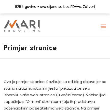
+385 (0) 1 3441-053
info@mari-trgovina.hr
B2B trgovina - sve cijene su bez PDV-a.
Zatvori
Lista želja
Primjer stranice
Ovo je primjer stranice. Razlikuje se od blog objave jer se
stalno nalazi na istom mjestu i prikazati će se u
izborniku vaše web-stranice (u većini tema). Većina ljudi
započinje s “O meni” stranicom koja ih predstavlja
potencijalnim posjetiteljima web stranice. Na primjer