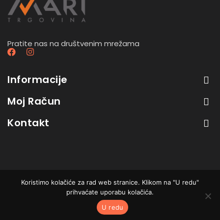
Pratite nas na društvenim mrežama
Informacije
Moj Račun
Kontakt
Koristimo kolačiće za rad web stranice. Klikom na "U redu"
B2B trgovina - sve cijene su bez PDV-a. Developed
prihvaćate uporabu kolačića.
by
Ars Pantheon
. All Rights Reserved.
U redu
Search
Cart
Lista želja
Račun