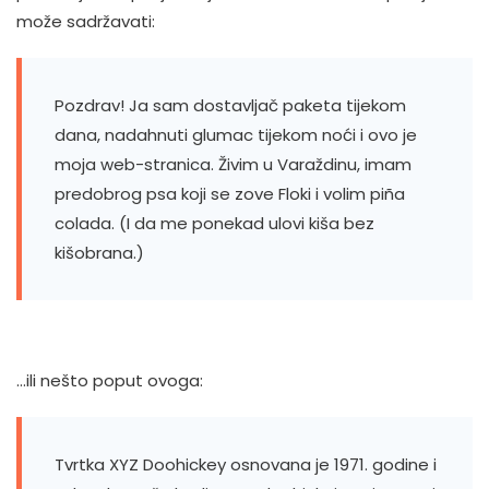
može sadržavati:
Pozdrav! Ja sam dostavljač paketa tijekom
dana, nadahnuti glumac tijekom noći i ovo je
moja web-stranica. Živim u Varaždinu, imam
predobrog psa koji se zove Floki i volim piña
colada. (I da me ponekad ulovi kiša bez
kišobrana.)
…ili nešto poput ovoga:
Tvrtka XYZ Doohickey osnovana je 1971. godine i