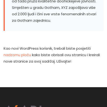
od tada pruža kvalitetne doohickejeve javnosti.
Smješten u gradu Gotham, XYZ zapošljava više
od 2.000 ljudi i čini sve vrste fenomenalnih stvari
za Gotham zajednicu.
Kao novi WordPress korisnik, trebali biste posjetiti
nadzornu ploču
kako biste obrisali ovu stranicu i kreirali
nove stranice za svoj sadržaj. Uživajte!