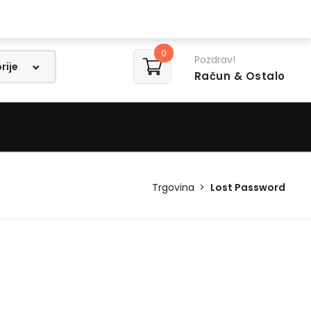
Lista želja
0
Pozdrav!
Račun
& Ostalo
Trgovina
Lost Password