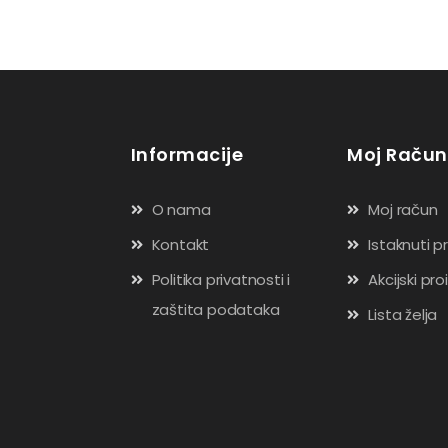
Informacije
Moj Račun
O nama
Moj račun
Kontakt
Istaknuti p
Politika privatnosti i
Akcijski pro
zaštita podataka
Lista želja