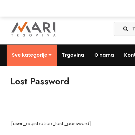
Nazovite nas:
+385 (0) 1 3441-053
Pošaljite nam email:
Sve kategorije
Trgovina
O nama
Kon
Lost Password
[user_registration_lost_password]