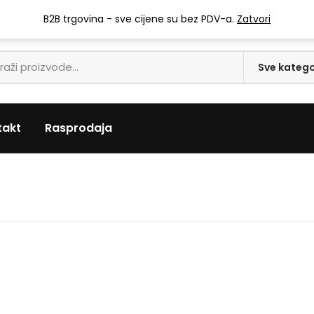
info@mari-trgovina.hr
B2B trgovina - sve cijene su bez PDV-a.
Zatvori
takt
Rasprodaja